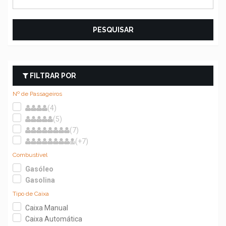
PESQUISAR
FILTRAR POR
Nº de Passageiros
(4)
(5)
(7)
(+7)
Combustível
Gasóleo
Gasolina
Tipo de Caixa
Caixa Manual
Caixa Automática