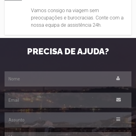
Vamos consigo na viagem sem
preocupações e burocracias. Conte com a
nossa equipa de assistência 24h.
PRECISA DE AJUDA?
Nome
Email
Assunto
Mensagem