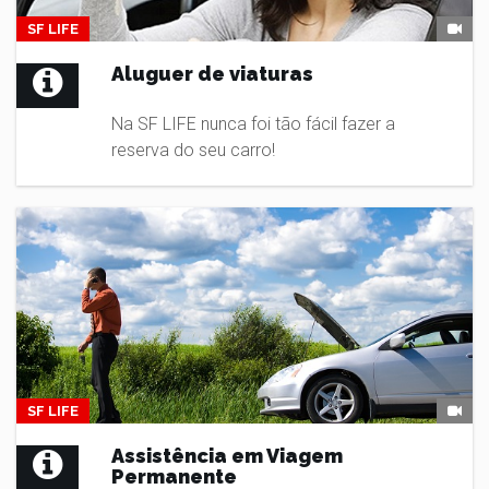
SF LIFE
Aluguer de viaturas
Na SF LIFE nunca foi tão fácil fazer a
reserva do seu carro!
SF LIFE
Assistência em Viagem
Permanente