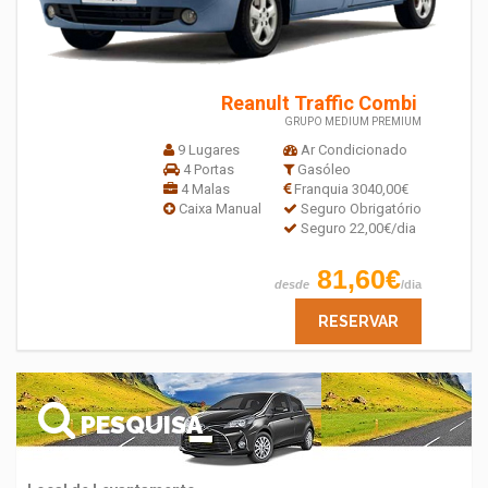
Reanult Traffic Combi
GRUPO MEDIUM PREMIUM
9 Lugares
Ar Condicionado
4 Portas
Gasóleo
4 Malas
Franquia 3040,00€
Caixa Manual
Seguro Obrigatório
Seguro 22,00€/dia
81,60€
desde
/dia
RESERVAR
PESQUISA