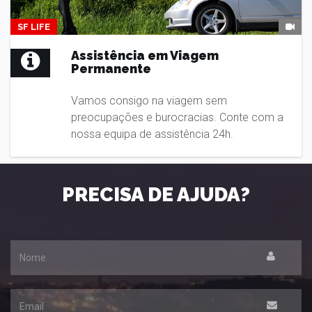
SF LIFE
Assistência em Viagem
Permanente
Vamos consigo na viagem sem
preocupações e burocracias. Conte com a
nossa equipa de assistência 24h.
PRECISA DE AJUDA?
Nome
Email