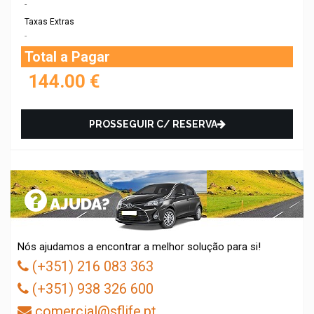
-
Taxas Extras
-
Total a Pagar
144.00
€
PROSSEGUIR C/ RESERVA
AJUDA?
Nós ajudamos a encontrar a melhor solução para si!
(+351) 216 083 363
(+351) 938 326 600
comercial@sflife.pt